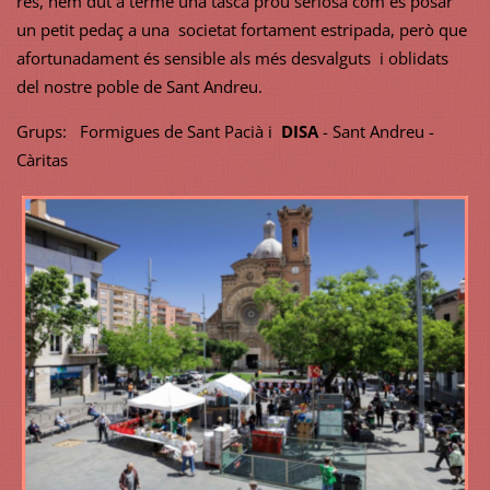
res, hem dut a terme una tasca prou seriosa com és posar
un petit pedaç a una societat fortament estripada, però que
afortunadament és sensible als més desvalguts i oblidats
del nostre poble de Sant Andreu.
Grups: Formigues de Sant Pacià i
DISA
- Sant Andreu -
Càritas