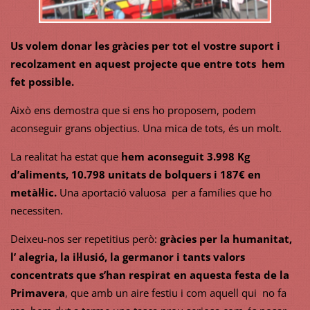
Us volem donar les gràcies per tot el vostre suport i
recolzament en aquest projecte que entre tots hem
fet possible.
Això ens demostra que si ens ho proposem, podem
aconseguir grans objectius. Una mica de tots, és un molt.
La realitat ha estat que
hem aconseguit 3.998 Kg
d’aliments, 10.798 unitats de bolquers i 187€ en
metàl·lic.
Una aportació valuosa per a famílies que ho
necessiten.
Deixeu-nos ser repetitius però:
gràcies per la humanitat,
l’ alegria, la il·lusió, la germanor i tants valors
concentrats que s’han respirat en aquesta festa de la
Primavera
, que amb un aire festiu i com aquell qui no fa