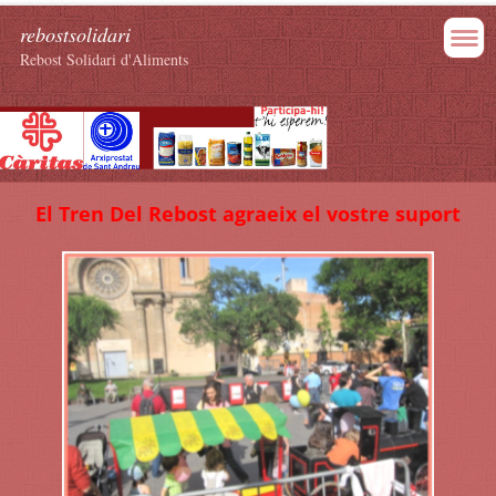
rebostsolidari
Rebost Solidari d'Aliments
El Tren Del Rebost agraeix el vostre suport