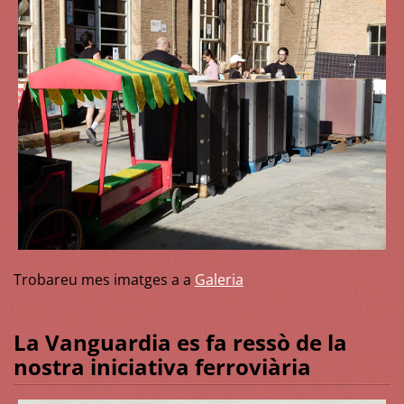
Trobareu mes imatges a a
Galeria
La Vanguardia es fa ressò de la
nostra iniciativa ferroviària