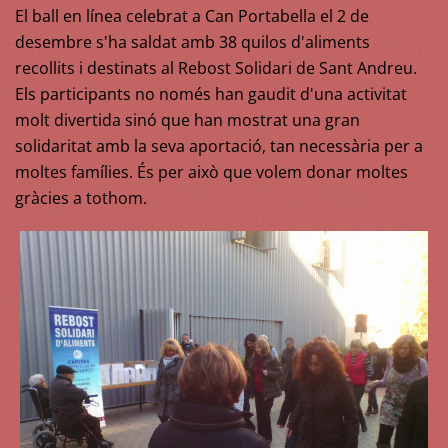
El ball en línea celebrat a Can Portabella el 2 de
desembre s'ha saldat amb 38 quilos d'aliments
recollits i destinats al Rebost Solidari de Sant Andreu.
Els participants no només han gaudit d'una activitat
molt divertida sinó que han mostrat una gran
solidaritat amb la seva aportació, tan necessària per a
moltes famílies. És per això que volem donar moltes
gràcies a tothom.